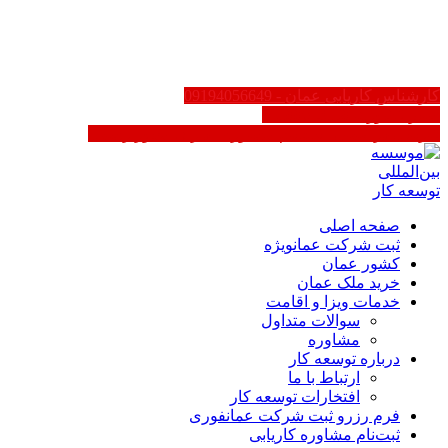
AR
EN
FA
کارشناس کاریابی عمان - 09194056649
سایر کشورها 02188623158
کاریابی در عمان | ثبت‌نام مشاوره - دارای مجوز رسمی
صفحه اصلی
ثبت شرکت عمان
ویژه
کشور عمان
خرید ملک عمان
خدمات ویزا و اقامت
سوالات متداول
مشاوره
درباره توسعه کار
ارتباط با ما
افتخارات توسعه کار
فرم رزرو ثبت شرکت عمان
فوری
ثبت‌نام مشاوره کاریابی