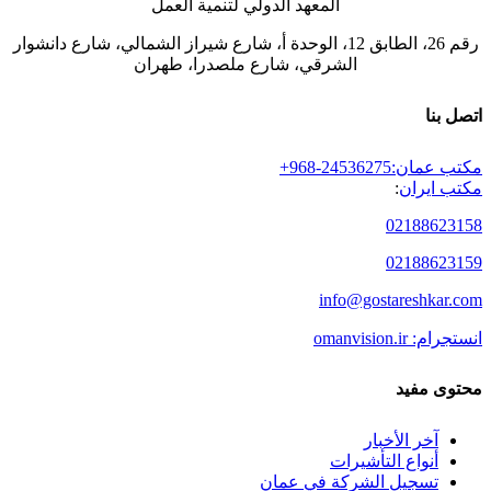
المعهد الدولي لتنمية العمل
رقم 26، الطابق 12، الوحدة أ، شارع شيراز الشمالي، شارع دانشوار
الشرقي، شارع ملصدرا، طهران
اتصل بنا
مكتب عمان:
+968-24536275
مكتب ایران
:
02188623158
02188623159
info@gostareshkar.com
انستجرام: omanvision.ir
محتوى مفيد
آخر الأخبار
أنواع التأشيرات
تسجيل الشركة في عمان