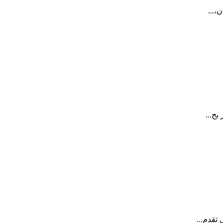
،...
بح...
تقدم...