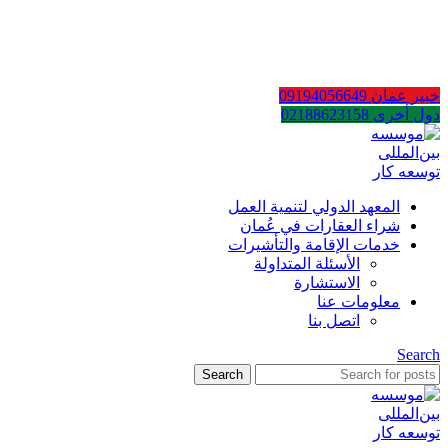
AR
EN
FA
خبير عمان 09194056649
دول أخرى 02188623158
المعهد الدولي لتنمية العمل
شراء العقارات في عُمان
خدمات الإقامة والتأشيرات
الأسئلة المتداولة
الاستشارة
معلومات عنا
اتصل بنا
Search
Search