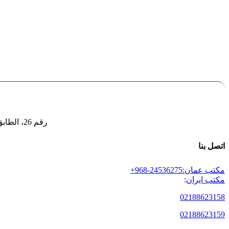
رقم 26، الطابق 12، الوحدة أ، شارع شيراز الشمالي، شارع دانشوار الشرقي، شارع ملصدرا، طهران
اتصل بنا
مكتب عمان:
+968-24536275
مكتب ایران
:
02188623158
02188623159