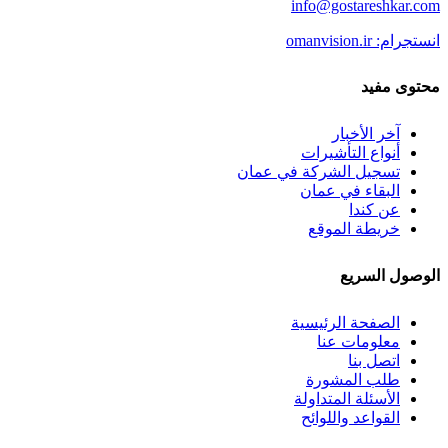
info@gostareshkar.com
انستجرام: omanvision.ir
محتوى مفيد
آخر الأخبار
أنواع التأشيرات
تسجيل الشركة في عمان
البقاء في عمان
عن كندا
خريطة الموقع
الوصول السريع
الصفحة الرئيسية
معلومات عنا
اتصل بنا
طلب المشورة
الأسئلة المتداولة
القواعد واللوائح