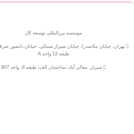
موسسه
بین‌المللی
توسعه کار

طبقه 12 واحد A

شیراز، معالی آباد، ساختمان الف، طبقه 8، واحد 807