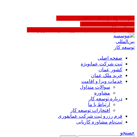
FA
کارشناس کاریابی عمان - 09194056649
سایر کشورها 02188623158
کاریابی در عمان | ثبت‌نام مشاوره - دارای مجوز رسمی
صفحه اصلی
ثبت شرکت عمان
ویژه
کشور عمان
خرید ملک عمان
خدمات ویزا و اقامت
سوالات متداول
مشاوره
درباره توسعه کار
ارتباط با ما
افتخارات توسعه کار
فرم رزرو ثبت شرکت عمان
فوری
ثبت‌نام مشاوره کاریابی
جستجو