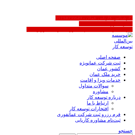
FA
کارشناس کاریابی عمان - 09194056649
سایر کشورها 02188623158
کاریابی در عمان | ثبت‌نام مشاوره - دارای مجوز رسمی
صفحه اصلی
ثبت شرکت عمان
ویژه
کشور عمان
خرید ملک عمان
خدمات ویزا و اقامت
سوالات متداول
مشاوره
درباره توسعه کار
ارتباط با ما
افتخارات توسعه کار
فرم رزرو ثبت شرکت عمان
فوری
ثبت‌نام مشاوره کاریابی
جستجو