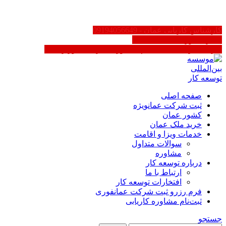
FA
کارشناس کاریابی عمان - 09194056649
سایر کشورها 02188623158
کاریابی در عمان | ثبت‌نام مشاوره - دارای مجوز رسمی
صفحه اصلی
ثبت شرکت عمان
ویژه
کشور عمان
خرید ملک عمان
خدمات ویزا و اقامت
سوالات متداول
مشاوره
درباره توسعه کار
ارتباط با ما
افتخارات توسعه کار
فرم رزرو ثبت شرکت عمان
فوری
ثبت‌نام مشاوره کاریابی
جستجو