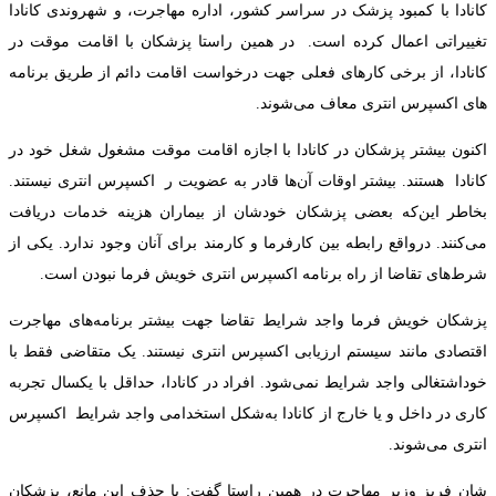
کانادا با کمبود پزشک در سراسر کشور، اداره مهاجرت، و شهروندی کانادا
تغییراتی اعمال کرده است. در همین راستا پزشکان با اقامت موقت در
کانادا، از برخی کارهای فعلی جهت درخواست اقامت دائم از طریق برنامه
های اکسپرس انتری معاف می‌شوند.
اکنون بیشتر پزشکان در کانادا با اجازه اقامت موقت مشغول شغل خود در
کانادا هستند. بیشتر اوقات آن‌ها قادر به عضویت ر اکسپرس انتری نیستند.
بخاطر این‌که بعضی پزشکان خودشان از بیماران هزینه خدمات دریافت
می‌کنند. درواقع رابطه بین کارفرما و کارمند برای آنان وجود ندارد. یکی از
شرط‌های تقاضا از راه برنامه اکسپرس انتری خویش فرما نبودن است.
پزشکان خویش فرما واجد شرایط تقاضا جهت بیشتر برنامه‌های مهاجرت
اقتصادی مانند سیستم ارزیابی اکسپرس انتری نیستند. یک متقاضی فقط با
خوداشتغالی واجد شرایط نمی‌شود. افراد در کانادا، حداقل با یکسال تجربه
کاری در داخل و یا خارج از کانادا به‌شکل استخدامی واجد شرایط اکسپرس
انتری می‌شوند.
شان فریز وزیر مهاجرت در همین راستا گفت: با حذف این مانع، پزشکان