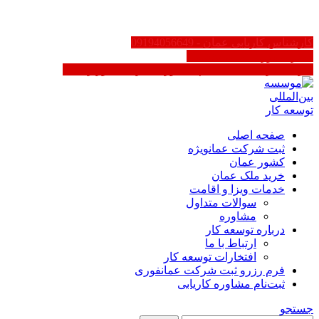
FA
کارشناس کاریابی عمان - 09194056649
سایر کشورها 02188623158
کاریابی در عمان | ثبت‌نام مشاوره - دارای مجوز رسمی
صفحه اصلی
ثبت شرکت عمان
ویژه
کشور عمان
خرید ملک عمان
خدمات ویزا و اقامت
سوالات متداول
مشاوره
درباره توسعه کار
ارتباط با ما
افتخارات توسعه کار
فرم رزرو ثبت شرکت عمان
فوری
ثبت‌نام مشاوره کاریابی
جستجو