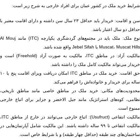
شرایط خرید ملک در کشور عمان برای افراد خارجی به شرح زیر است:
سن و اقامت: خریدار باید حداقل ۲۳ سال سن داشته و دارای اقامت معتبر با
حداقل دو سال اعتبار باشد.
نوع ملک: ملک باید در مجتمع‌های گردشگری یکپارچه (ITC) مانند Al Mouj
Muscat، Muscat Hills یا Jebel Sifah واقع شده باشد.
مالکیت آزاد: در مناطق ITC، مالکیت به صورت آزاد (Freehold) است و
خریدار می‌تواند مالکیت کامل ملک را داشته باشد.
حق اقامت: خرید ملک در مناطق ITC امکان دریافت ویزای اقامت پنج یا ۱۰
ساله برای خریدار و خانواده‌اش را فراهم می‌کند.
محدودیت‌های مکانی: خرید ملک در مناطق خاصی مانند مناطق تاریخی،
نظامی، کوه‌های استراتژیک مانند جبل الاخضر و جزایر برای اتباع خارجی
ممنوع است.
مالکیت انتفاعی (Usufruct): اتباع خارجی می‌توانند در خارج از مناطق ITC،
مالکیت انتفاعی تا ۹۹ ساله داشته باشند. این مالکیت شامل آپارتمان‌هایی در
ساختمان‌های چند طبقه (حداقل چهار طبقه) و با شرایط خاص است.