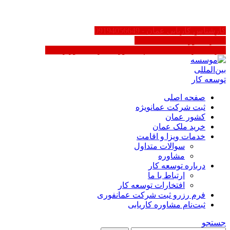
FA
کارشناس کاریابی عمان - 09194056649
سایر کشورها 02188623158
کاریابی در عمان | ثبت‌نام مشاوره - دارای مجوز رسمی
صفحه اصلی
ثبت شرکت عمان
ویژه
کشور عمان
خرید ملک عمان
خدمات ویزا و اقامت
سوالات متداول
مشاوره
درباره توسعه کار
ارتباط با ما
افتخارات توسعه کار
فرم رزرو ثبت شرکت عمان
فوری
ثبت‌نام مشاوره کاریابی
جستجو