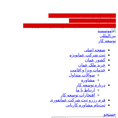
FA
کارشناس کاریابی عمان - 09194056649
سایر کشورها 02188623158
کاریابی در عمان | ثبت‌نام مشاوره - دارای مجوز رسمی
صفحه اصلی
ثبت شرکت عمان
ویژه
کشور عمان
خرید ملک عمان
خدمات ویزا و اقامت
سوالات متداول
مشاوره
درباره توسعه کار
ارتباط با ما
افتخارات توسعه کار
فرم رزرو ثبت شرکت عمان
فوری
ثبت‌نام مشاوره کاریابی
جستجو