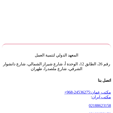
المعهد الدولي لتنمية العمل
رقم 26، الطابق 12، الوحدة أ، شارع شيراز الشمالي، شارع دانشوار
الشرقي، شارع ملصدرا، طهران
اتصل بنا
مكتب عمان:
+968-24536275
مكتب ایران
:
02188623158