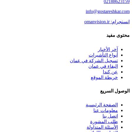
02188623159
info@gostareshkar.com
انستجرام: omanvision.ir
محتوى مفيد
آخر الأخبار
أنواع التأشيرات
تسجيل الشركة في عمان
البقاء في عمان
عن كندا
خريطة الموقع
الوصول السريع
الصفحة الرئيسية
معلومات عنا
اتصل بنا
طلب المشورة
الأسئلة المتداولة