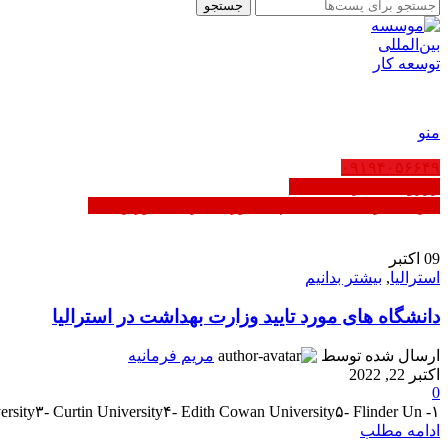
جستجو
FA
منو
۰۹۱۹۴۰۵۶۶۴۹
رزرو ثبت شرکت عمان
کاریابی در عمان | ثبت‌نام مشاوره - دارای مجوز رسمی
09
اکتبر
استرالیا
,
بیشتر بدانیم
دانشگاه های مورد تایید وزارت بهداشت در استرالیا
ارسال شده توسط
مریم فرمانیه
اکتبر 22, 2022
0
۱- Australian national University۲- charles Darwin University۳- Curtin University۴- Edith Cowan University۵- Flinder Un...
ادامه مطلب