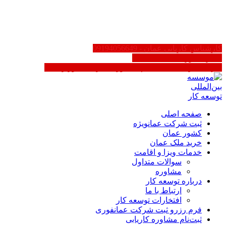
AR
EN
FA
کارشناس کاریابی عمان - 09194056649
سایر کشورها 02188623158
کاریابی در عمان | ثبت‌نام مشاوره - دارای مجوز رسمی
صفحه اصلی
ثبت شرکت عمان
ویژه
کشور عمان
خرید ملک عمان
خدمات ویزا و اقامت
سوالات متداول
مشاوره
درباره توسعه کار
ارتباط با ما
افتخارات توسعه کار
فرم رزرو ثبت شرکت عمان
فوری
ثبت‌نام مشاوره کاریابی