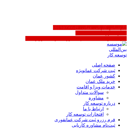
AR
EN
FA
کارشناس کاریابی عمان - 09194056649
سایر کشورها 02188623158
کاریابی در عمان | ثبت‌نام مشاوره - دارای مجوز رسمی
صفحه اصلی
ثبت شرکت عمان
ویژه
کشور عمان
خرید ملک عمان
خدمات ویزا و اقامت
سوالات متداول
مشاوره
درباره توسعه کار
ارتباط با ما
افتخارات توسعه کار
فرم رزرو ثبت شرکت عمان
فوری
ثبت‌نام مشاوره کاریابی