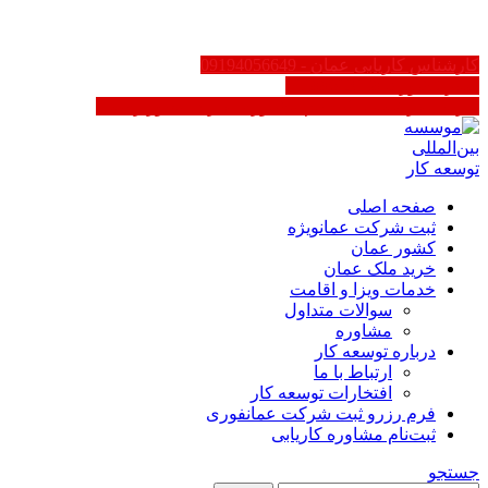
FA
کارشناس کاریابی عمان - 09194056649
سایر کشورها 02188623158
کاریابی در عمان | ثبت‌نام مشاوره - دارای مجوز رسمی
صفحه اصلی
ثبت شرکت عمان
ویژه
کشور عمان
خرید ملک عمان
خدمات ویزا و اقامت
سوالات متداول
مشاوره
درباره توسعه کار
ارتباط با ما
افتخارات توسعه کار
فرم رزرو ثبت شرکت عمان
فوری
ثبت‌نام مشاوره کاریابی
جستجو